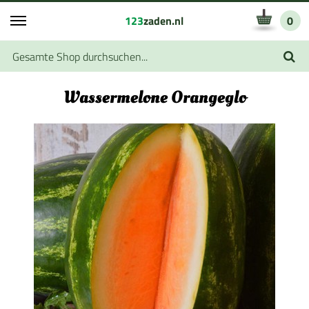
123
zaden.nl
0
Wassermelone Orangeglo