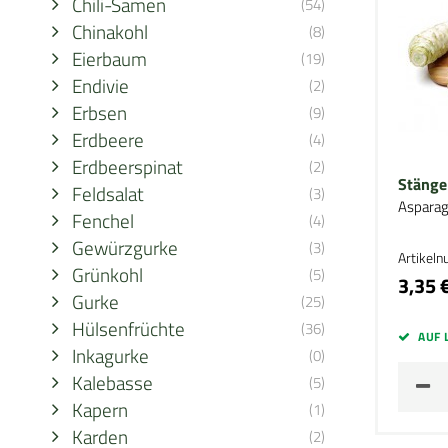
Chili-Samen
(54)
Chinakohl
(8)
Eierbaum
(19)
Endivie
(2)
Erbsen
(9)
Erdbeere
(4)
Erdbeerspinat
(2)
Stänge
Feldsalat
(3)
Asparag
Fenchel
(4)
Gewürzgurke
(3)
Artikel
Grünkohl
(5)
3,35 
Gurke
(25)
Hülsenfrüchte
(36)
AUF 
Inkagurke
(0)
Kalebasse
(5)
Kapern
(1)
Karden
(2)