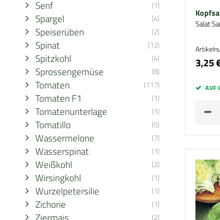
Senf
(1)
Kopfsa
Spargel
(4)
Salat S
Speiserüben
(2)
Spinat
(12)
Artikel
Spitzkohl
(4)
3,25 
Sprossengemüse
(8)
Tomaten
(117)
AUF 
Tomaten F1
(1)
Tomatenunterlage
(1)
Tomatillo
(5)
Wassermelone
(7)
Wasserspinat
(1)
Weißkohl
(2)
Wirsingkohl
(1)
Wurzelpetersilie
(1)
Zichorie
(1)
Ziermais
(2)