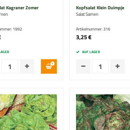
lat Kagraner Zomer
Kopfsalat Klein Duimpje
amen
Salat Samen
nummer: 1992
Artikelnummer: 316
€
3,25 €
LAGER
AUF LAGER