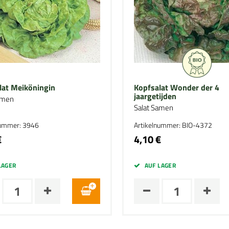
lat Meiköningin
Kopfsalat Wonder der 4
jaargetijden
amen
Salat Samen
nummer: 3946
Artikelnummer: BIO-4372
€
4,10 €
LAGER
AUF LAGER