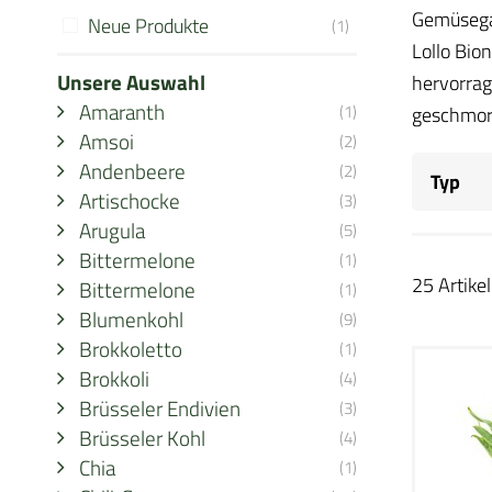
Gemüsegart
Neue Produkte
(1)
Lollo Bio
Unsere Auswahl
hervorrag
Amaranth
(1)
geschmort
Amsoi
(2)
Andenbeere
(2)
Typ
Artischocke
(3)
Arugula
(5)
Bittermelone
(1)
25 Artikel
Bittermelone
(1)
Blumenkohl
(9)
Brokkoletto
(1)
Brokkoli
(4)
Brüsseler Endivien
(3)
Brüsseler Kohl
(4)
Chia
(1)