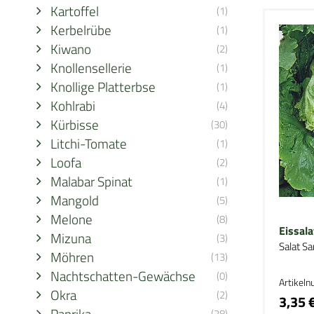
Kartoffel
(1)
Kerbelrübe
(1)
Kiwano
(2)
Knollensellerie
(1)
Knollige Platterbse
(1)
Kohlrabi
(4)
Kürbisse
(30)
Litchi-Tomate
(1)
Loofa
(2)
Malabar Spinat
(1)
Mangold
(5)
Melone
(8)
Eissala
Mizuna
(3)
Salat S
Möhren
(13)
Nachtschatten-Gewächse
(0)
Artikel
Okra
(2)
3,35 
Paprika
(28)