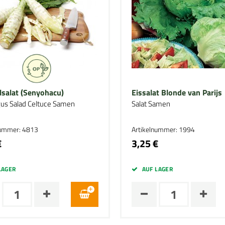
lsalat (Senyohacu)
Eissalat Blonde van Parijs
us Salad Celtuce Samen
Salat Samen
nummer: 4813
Artikelnummer: 1994
€
3,25 €
LAGER
AUF LAGER