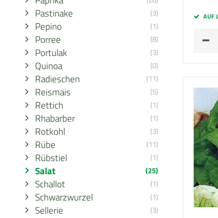
Pastinake
(3)
AUF 
Pepino
(1)
Porree
(8)
Portulak
(3)
Quinoa
(0)
Radieschen
(11)
Reismais
(5)
Rettich
(1)
Rhabarber
(1)
Rotkohl
(3)
Rübe
(11)
Rübstiel
(1)
Salat
(25)
Schallot
(1)
Schwarzwurzel
(1)
Sellerie
(3)