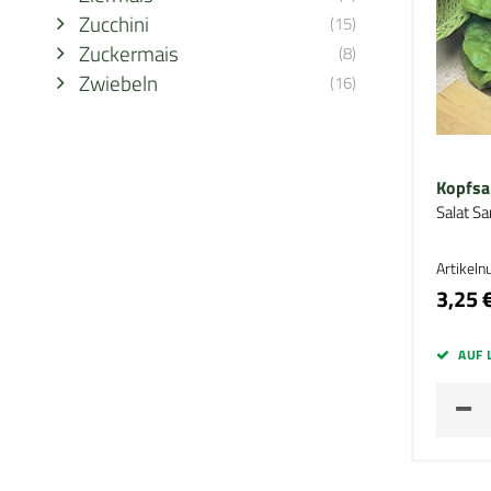
Zucchini
(15)
Zuckermais
(8)
Zwiebeln
(16)
Kopfsa
Salat S
Artikel
3,25 
AUF 