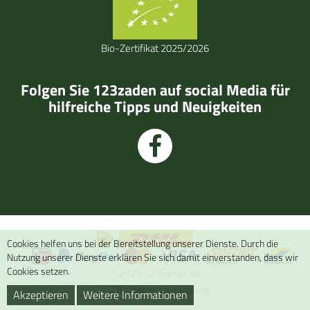
Bio-Zertifikat 2025/2026
Folgen Sie 123zaden auf social Media für
hilfreiche Tipps und Neuigkeiten
Cookies helfen uns bei der Bereitstellung unserer Dienste. Durch die
Nutzung unserer Dienste erklären Sie sich damit einverstanden, dass wir
Cookies setzen.
© 2023 123Samen.de
A.G.B.
Datenschutzklärung
Akzeptieren
Weitere Informationen