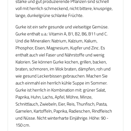
stärke und gut produzierende Pflanzen sind schnell
voll mit herrlich schmeckend, nicht bittere, knusprige,
lange, dunkelgrüne schlanke Früchte.
Gurke ist ein sehr gesunde und vielseitige Gemüse.
Gurke enthalt u.a.: Vitamin A, B1, B2, B6, B11 und C.
Und die Mineralien: Natrium, Kalzium, Kalium,
Phosphor, Eisen, Magnesium, Kupfer und Zinc. Es
enthalt auch viel Faser und Nährstoffe und wenig
Kalorien. Sie können Gurke kochen, grillen, backen,
braten, schmoren, im Wok braten, dämpfen, roh und
wie gesund Leckerbissen gebrauchen. Machen Sie
auch einmahl ein herrlich kühle Suppe im Sommer.
Gurke ist herrlich in Kombination mit: grüner Salat,
Paprika, Huhn, Lachs, Apfel, Möhre, Minze,
Schnittlauch, Zwiebeln, Eier, Reis, Thunfisch, Pasta,
Garnelen, Kartoffeln, Paprika, Radieschen, Rindfleisch
und Nüsse. Nicht winterharte Einjährige. Höhe: 90 -
150 cm.