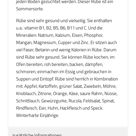
jeden Boden gezüchtet werden. Dieser Rübe ist ein
Sommersorte.
Rübe sind sehr gesund und vielseitig. Sie enthalten
u.a.: vitamin B1, B2, B5, B6, B11 und C. Und die
Mineralien: Natrium, Kalzium, Eisen, Phosphor,
Mangan, Magnesium, Cupper und Zinc. Er sitzen auch
viel Faser, Betanin und wenig Kalorien in Rübe. Darum
sind Rübe sehr gesund. Sie können Rübe kochen, im
Ofen bereiten, roh bereiten, backen, dämpfen,
schmoren, einmachen im Essig und gebrauchen in
Suppen und Eintopf. Rübe sind herrlich in Kombination
mit: Appfel, Kartoffeln, grüner Salat, Zwiebeln, Möhre,
Knoblauch, Zitrone, Orange, Käse, saure Rahm, Nüsse,
Schnittlauch, Gewürzgurke, Rucola, Feldsalat, Spinat,
Rindfleisch, Eier, Huhn, Hackfleisch und Speck.
Winterharte Einjährige.
zusätzliche Informationen