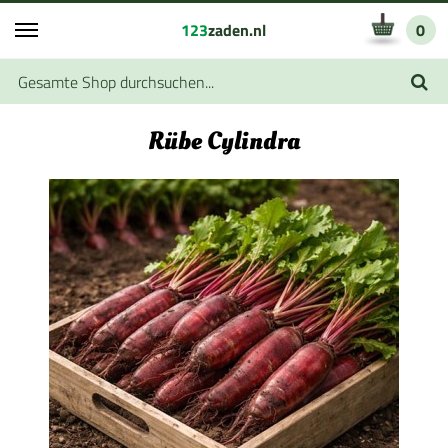
123
zaden.nl
0
Rübe Cylindra