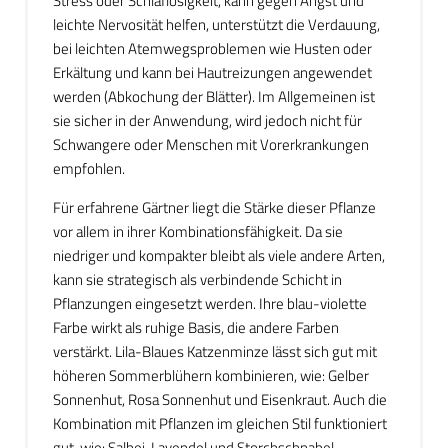
Stress oder Schlaflosigkeit, kann gegen Angst und
leichte Nervosität helfen, unterstützt die Verdauung,
bei leichten Atemwegsproblemen wie Husten oder
Erkältung und kann bei Hautreizungen angewendet
werden (Abkochung der Blätter). Im Allgemeinen ist
sie sicher in der Anwendung, wird jedoch nicht für
Schwangere oder Menschen mit Vorerkrankungen
empfohlen.
Für erfahrene Gärtner liegt die Stärke dieser Pflanze
vor allem in ihrer Kombinationsfähigkeit. Da sie
niedriger und kompakter bleibt als viele andere Arten,
kann sie strategisch als verbindende Schicht in
Pflanzungen eingesetzt werden. Ihre blau-violette
Farbe wirkt als ruhige Basis, die andere Farben
verstärkt. Lila-Blaues Katzenminze lässt sich gut mit
höheren Sommerblühern kombinieren, wie: Gelber
Sonnenhut, Rosa Sonnenhut und Eisenkraut. Auch die
Kombination mit Pflanzen im gleichen Stil funktioniert
gut, wie: Salbei, Lavendel und Storchschnabel