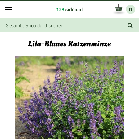
123
zaden.nl
0
Lila-Blaues Katzenminze