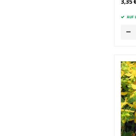
3,35 
AUF 