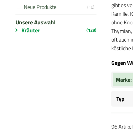
gibt es v
Neue Produkte
(10)
Kamille, 
Unsere Auswahl
ohne Knob
Kräuter
(129)
Thymian, 
oft auch 
köstliche
Gegen Wä
Marke:
Typ
96 Artikel