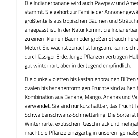
Die Indianerbanane wird auch Pawpaw und Amerik
stammt. Sie gehört zur Familie der Annonengewä
größtenteils aus tropischen Bäumen und Sträuchern.
angepasst ist. In der Natur kommt die Indianerba
zu einem kleinen Baum oder großen Strauch heran
Meter). Sie wächst zunächst langsam, kann sich s
durchlässiger Erde. Junge Pflanzen vertragen Ha
gut winterhart, aber in der Jugend empfindlich.
Die dunkelvioletten bis kastanienbraunen Blüten
ovalen bis bananenförmigen Früchte sind außen he
Kombination aus Banane, Mango, Ananas und Vanil
verwendet. Sie sind nur kurz haltbar, das Fruchtf
Schwalbenschwanz-Schmetterling. Die Sorte ist 
Winterhärte, exotischem Geschmack und mehrjä
macht die Pflanze einzigartig in unserem gemäßi