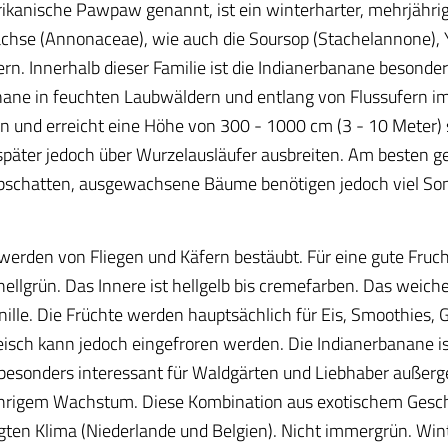
anische Pawpaw genannt, ist ein winterharter, mehrjährig
chse (Annonaceae), wie auch die Soursop (Stachelannone), Y
 Innerhalb dieser Familie ist die Indianerbanane besonders, d
nane in feuchten Laubwäldern und entlang von Flussufern im
 und erreicht eine Höhe von 300 - 1000 cm (3 - 10 Meter) 
päter jedoch über Wurzelausläufer ausbreiten. Am besten ge
lbschatten, ausgewachsene Bäume benötigen jedoch viel Sonne
 werden von Fliegen und Käfern bestäubt. Für eine gute Fruc
llgrün. Das Innere ist hellgelb bis cremefarben. Das weich
le. Die Früchte werden hauptsächlich für Eis, Smoothies, G
leisch kann jedoch eingefroren werden. Die Indianerbanane i
besonders interessant für Waldgärten und Liebhaber außerg
hrigem Wachstum. Diese Kombination aus exotischem Gesc
gten Klima (Niederlande und Belgien). Nicht immergrün. Win