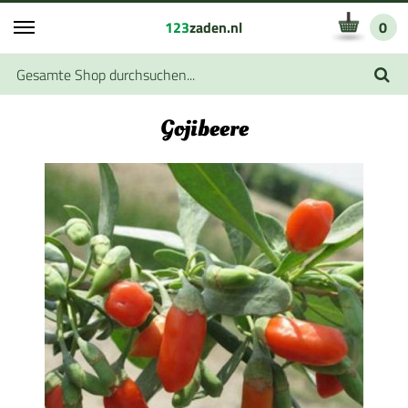
123
zaden.nl
0
Gojibeere