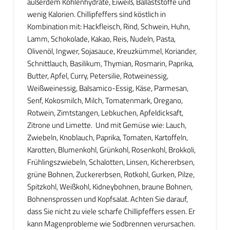
außerdem Kohlenhydrate, Eiweiß, Ballaststoffe und
wenig Kalorien. Chillipfeffers sind köstlich in
Kombination mit: Hackfleisch, Rind, Schwein, Huhn,
Lamm, Schokolade, Kakao, Reis, Nudeln, Pasta,
Olivenöl, Ingwer, Sojasauce, Kreuzkümmel, Koriander,
Schnittlauch, Basilikum, Thymian, Rosmarin, Paprika,
Butter, Apfel, Curry, Petersilie, Rotweinessig,
Weißweinessig, Balsamico-Essig, Käse, Parmesan,
Senf, Kokosmilch, Milch, Tomatenmark, Oregano,
Rotwein, Zimtstangen, Lebkuchen, Apfeldicksaft,
Zitrone und Limette. Und mit Gemüse wie: Lauch,
Zwiebeln, Knoblauch, Paprika, Tomaten, Kartoffeln,
Karotten, Blumenkohl, Grünkohl, Rosenkohl, Brokkoli,
Frühlingszwiebeln, Schalotten, Linsen, Kichererbsen,
grüne Bohnen, Zuckererbsen, Rotkohl, Gurken, Pilze,
Spitzkohl, Weißkohl, Kidneybohnen, braune Bohnen,
Bohnensprossen und Kopfsalat. Achten Sie darauf,
dass Sie nicht zu viele scharfe Chillipfeffers essen. Er
kann Magenprobleme wie Sodbrennen verursachen.