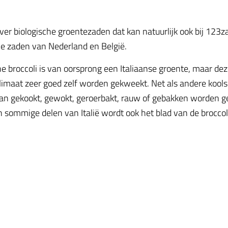
iever biologische groentezaden dat kan natuurlijk ook bij 123
he zaden van Nederland en België.
he broccoli is van oorsprong een Italiaanse groente, maar de
limaat zeer goed zelf worden gekweekt. Net als andere kool
kan gekookt, gewokt, geroerbakt, rauw of gebakken worden gege
In sommige delen van Italië wordt ook het blad van de broccol