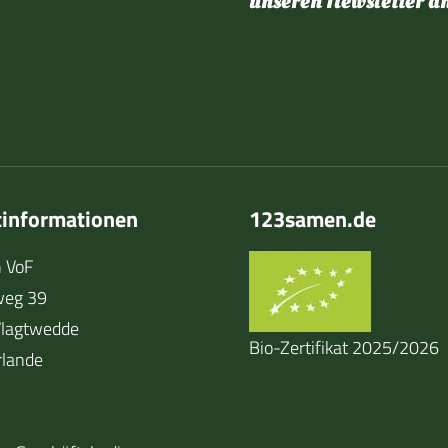
unseren Newsletter a
tinformationen
123samen.de
 VoF
weg 39
lagtwedde
Bio-Zertifikat 2025/2026
rlande