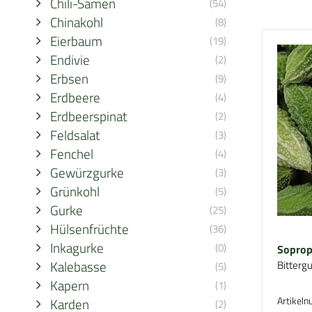
Chili-Samen
(54)
Chinakohl
(8)
Eierbaum
(19)
Endivie
(2)
Erbsen
(9)
Erdbeere
(4)
Erdbeerspinat
(2)
Feldsalat
(3)
Fenchel
(4)
Gewürzgurke
(3)
Grünkohl
(5)
Gurke
(25)
Hülsenfrüchte
(36)
Inkagurke
(0)
Soprop
Kalebasse
Bitterg
(5)
Kapern
(1)
Artikel
Karden
(2)