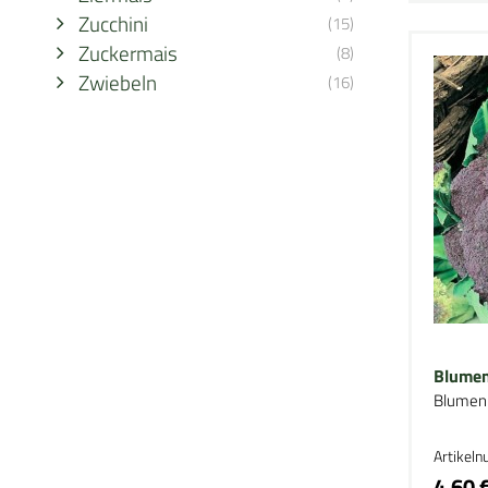
Zucchini
(15)
Zuckermais
(8)
Zwiebeln
(16)
Blumenk
Blumen
Artikel
4,60 