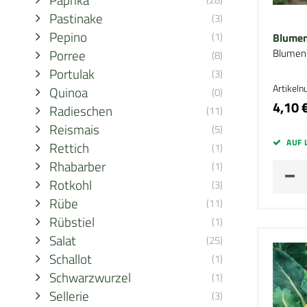
Pastinake
(3)
Pepino
(1)
Blumen
Porree
Blumen
(8)
Portulak
(3)
Artikel
Quinoa
(0)
4,10 
Radieschen
(11)
Reismais
(5)
AUF 
Rettich
(1)
Rhabarber
(1)
Rotkohl
(3)
Rübe
(11)
Rübstiel
(1)
Salat
(25)
Schallot
(1)
Schwarzwurzel
(1)
Sellerie
(3)