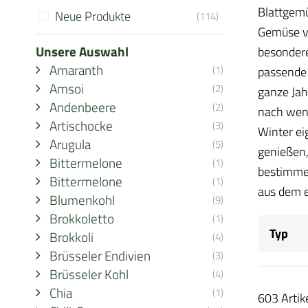
Blattgemü
Neue Produkte
(114)
Gemüse ve
Unsere Auswahl
besondere
Amaranth
(1)
passende 
Amsoi
(2)
ganze Jah
Andenbeere
(2)
nach weni
Artischocke
(3)
Winter ei
Arugula
(5)
genießen,
Bittermelone
(1)
bestimmen
Bittermelone
(1)
aus dem 
Blumenkohl
(9)
Brokkoletto
(1)
Typ
Brokkoli
(4)
Brüsseler Endivien
(3)
Brüsseler Kohl
(4)
Chia
(1)
603 Artik