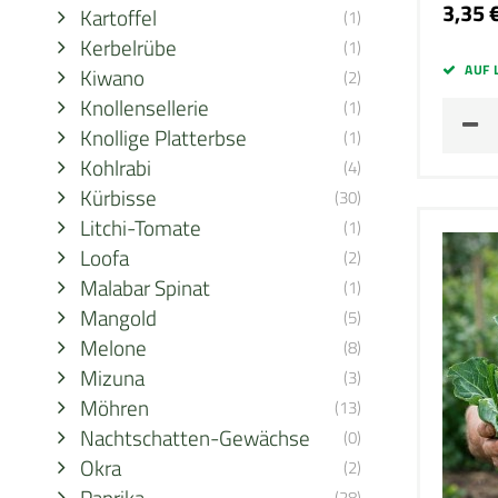
3,35 
Kartoffel
(1)
Kerbelrübe
(1)
AUF 
Kiwano
(2)
Knollensellerie
(1)
Knollige Platterbse
(1)
Kohlrabi
(4)
Kürbisse
(30)
Litchi-Tomate
(1)
Loofa
(2)
Malabar Spinat
(1)
Mangold
(5)
Melone
(8)
Mizuna
(3)
Möhren
(13)
Nachtschatten-Gewächse
(0)
Okra
(2)
Paprika
(28)