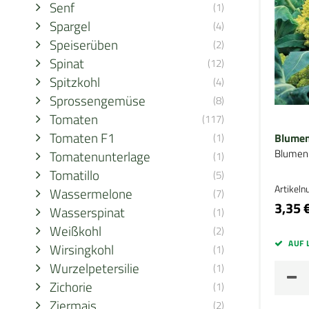
Senf
(1)
Spargel
(4)
Speiserüben
(2)
Spinat
(12)
Spitzkohl
(4)
Sprossengemüse
(8)
Tomaten
(117)
Tomaten F1
(1)
Blumen
Blumen
Tomatenunterlage
(1)
Tomatillo
(5)
Artikel
Wassermelone
(7)
3,35 
Wasserspinat
(1)
Weißkohl
(2)
AUF 
Wirsingkohl
(1)
Wurzelpetersilie
(1)
Zichorie
(1)
Ziermais
(2)