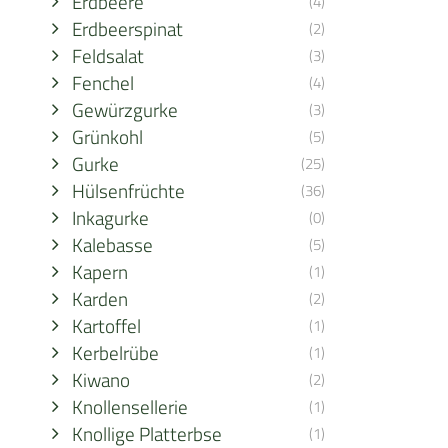
Erdbeere
(4)
Erdbeerspinat
(2)
Feldsalat
(3)
Fenchel
(4)
Gewürzgurke
(3)
Grünkohl
(5)
Gurke
(25)
Hülsenfrüchte
(36)
Inkagurke
(0)
Kalebasse
(5)
Kapern
(1)
Karden
(2)
Kartoffel
(1)
Kerbelrübe
(1)
Kiwano
(2)
Knollensellerie
(1)
Knollige Platterbse
(1)