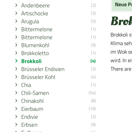
Neue P
Andenbeere
(2)
Artischocke
(3)
Bro
Arugula
(5)
Bittermelone
(1)
Brokkoli 
Bittermelone
(1)
Klima seh
Blumenkohl
(9)
im Wok od
Brokkoletto
(1)
wird. In e
Brokkoli
(4)
Brüsseler Endivien
There are
(3)
Brüsseler Kohl
(4)
Chia
(1)
Chili-Samen
(54)
Chinakohl
(8)
Eierbaum
(19)
Endivie
(2)
Erbsen
(9)