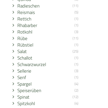
Radieschen
(11)
Reismais
(5)
Rettich
(1)
Rhabarber
(1)
Rotkohl
(3)
Rübe
(11)
Rübstiel
(1)
Salat
(25)
Schallot
(1)
Schwarzwurzel
(1)
Sellerie
(3)
Senf
(1)
Spargel
(4)
Speiserüben
(2)
Spinat
(12)
Spitzkohl
(4)