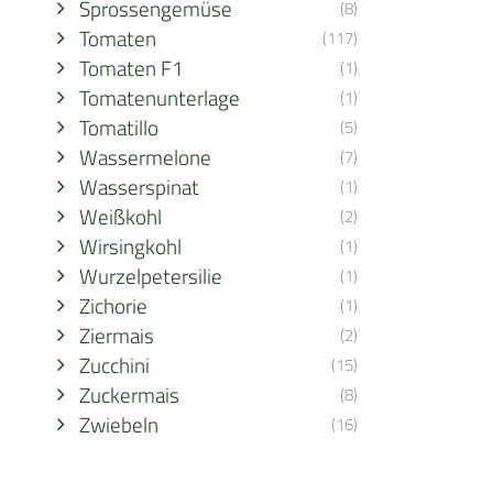
Sprossengemüse
(8)
Tomaten
(117)
Tomaten F1
(1)
Tomatenunterlage
(1)
Tomatillo
(5)
Wassermelone
(7)
Wasserspinat
(1)
Weißkohl
(2)
Wirsingkohl
(1)
Wurzelpetersilie
(1)
Zichorie
(1)
Ziermais
(2)
Zucchini
(15)
Zuckermais
(8)
Zwiebeln
(16)